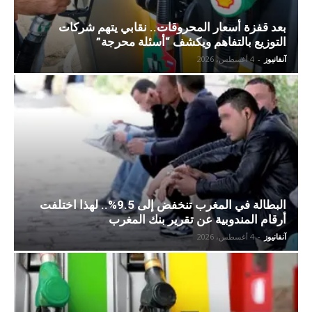
بعد قفزة أسعار المحروقات.. نقابي يتهم شركات
التوزيع بالتفاهم ويكشف “أسئلة محرجة”
آنفانيوز
-
4 أغسطس، 2026
البطالة في المغرب تنخفض إلى 9.5%.. لهذا اختلفت
أرقام المندوبية عن تقرير بنك المغرب
آنفانيوز
-
4 أغسطس، 2026