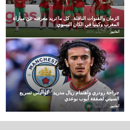
الزمان والقنوات الناقلة.. كل ما تريد معرفته عن مباراة
المغرب وكينيا في الكان النسوي
آنفانيوز
-
26 يوليو، 2026
جراحة رودري واهتمام ريال مدريد.. كواليس تسريع
السيتي لصفقة أيوب بوعدي
آنفانيوز
-
25 يوليو، 2026