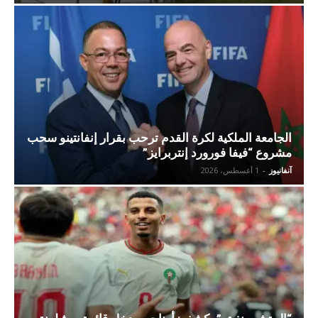
الجامعة الملكية لكرة القدم ترحب بقرار إنفانتينو سحب
مشروع “فيفا فورورد إنتربرايز”
آنفانيوز
-
1 أغسطس، 2026