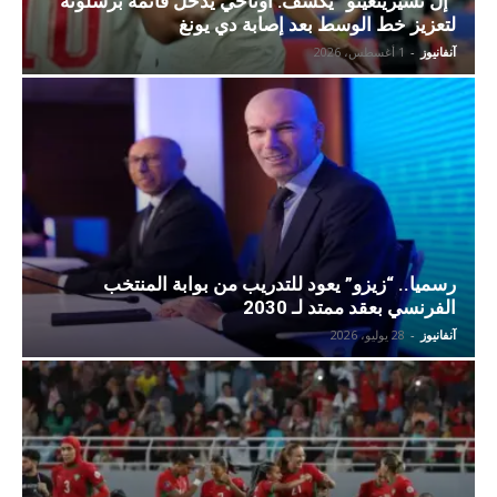
“إل تشيرينغيتو” يكشف: أوناحي يدخل قائمة برشلونة
لتعزيز خط الوسط بعد إصابة دي يونغ
آنفانيوز
-
1 أغسطس، 2026
رسميا.. “زيزو” يعود للتدريب من بوابة المنتخب
الفرنسي بعقد ممتد لـ 2030
آنفانيوز
-
28 يوليو، 2026