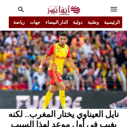
الرئيسية
وطنية
دولية
الدار البيضاء
جهات
رياضة
مجتم
نايل العيناوي يختار المغرب.. لكنه
يغيب في أول موعد لهذا السبب