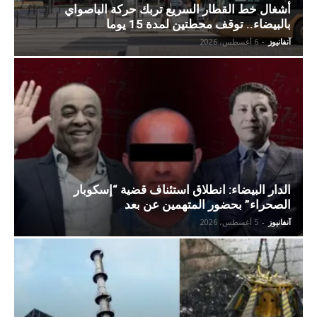
أشغال خط القطار السريع تربك حركة الباصواي
بالبيضاء.. توقف محطتين لمدة 15 يوما
آنفانيوز
-
6 أغسطس، 2026
الدار البيضاء: انطلاق استئناف قضية “إسكوبار
الصحراء” بحضور المتهمين عن بعد
آنفانيوز
-
5 أغسطس، 2026