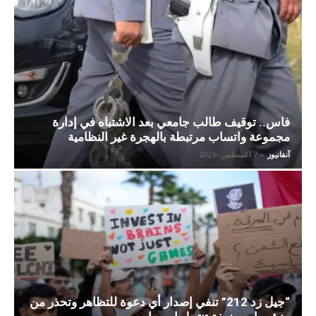
فاس.. توقيف طالب جامعي بعد الاشتباه في إدارة
مجموعة واتساب مرتبطة بالهجرة غير النظامية
آنفانيوز
-
7 أغسطس، 2026
“جيل زد 212” تنفي إصدار أي دعوة للتظاهر وتحذر من