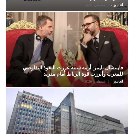
آنفانيوز
-
5 أغسطس، 2026
فايننشال تايمز: أزمة سبتة عززت النفوذ التفاوضي
للمغرب وأبرزت قوة الرباط أمام مدريد
آنفانيوز
-
5 أغسطس، 2026