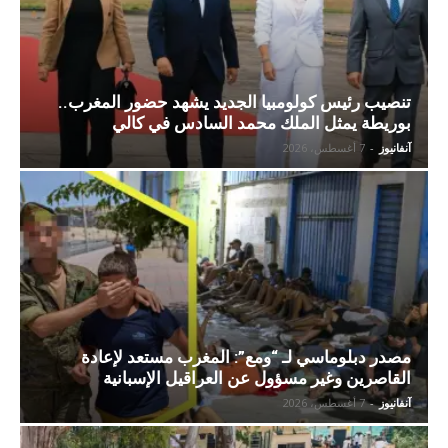
تنصيب رئيس كولومبيا الجديد يشهد حضور المغرب..
بوريطة يمثل الملك محمد السادس في كالي
آنفانيوز
-
7 أغسطس، 2026
مصدر دبلوماسي لـ “ومع”: المغرب مستعد لإعادة
القاصرين وغير مسؤول عن العراقيل الإسبانية
آنفانيوز
-
7 أغسطس، 2026