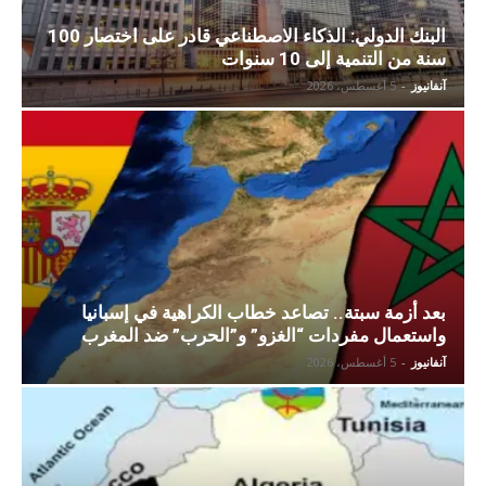
البنك الدولي: الذكاء الاصطناعي قادر على اختصار 100
سنة من التنمية إلى 10 سنوات
آنفانيوز
-
5 أغسطس، 2026
بعد أزمة سبتة.. تصاعد خطاب الكراهية في إسبانيا
واستعمال مفردات “الغزو” و”الحرب” ضد المغرب
آنفانيوز
-
5 أغسطس، 2026