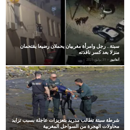
سبتة.. رجل وامرأة مغربيان يحملان رضيعا يقتحمان
منزلا بعد كسر نافذته
آنفانيوز
-
31 يوليو، 2026
شرطة سبتة تطالب مدريد بتعزيزات عاجلة بسبب تزايد
محاولات الهجرة من السواحل المغربية