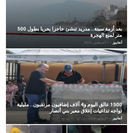
بعد أزمة سبتة.. مدريد تنشئ حاجزا بحريا بطول 500
متر لمنع الهجرة
آنفانيوز
-
1 أغسطس، 2026
1500 عالق اليوم و4 آلاف إضافيون مرتقبون.. مليلية
تواجه تداعيات إغلاق معبر بني أنصار
آنفانيوز
-
31 يوليو، 2026