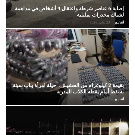
إصابة 6 عناصر شرطة واعتقال 4 أشخاص في مداهمة
لشباك مخدرات بمليلية
آنفانيوز
-
23 يوليو، 2026
بقيمة 2 كيلوغرام من الحشيش.. حيلة امرأة بباب سبتة
تسقط أمام يقظة الكلاب المدربة
آنفانيوز
-
22 يوليو، 2026