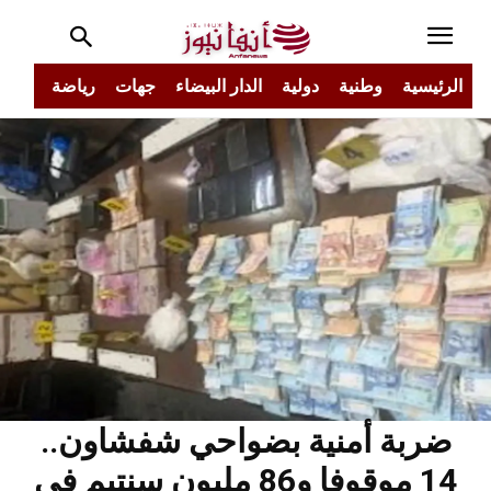
الرئيسية
وطنية
دولية
الدار البيضاء
جهات
رياضة
مجتم
ضربة أمنية بضواحي شفشاون..
14 موقوفا و86 مليون سنتيم في