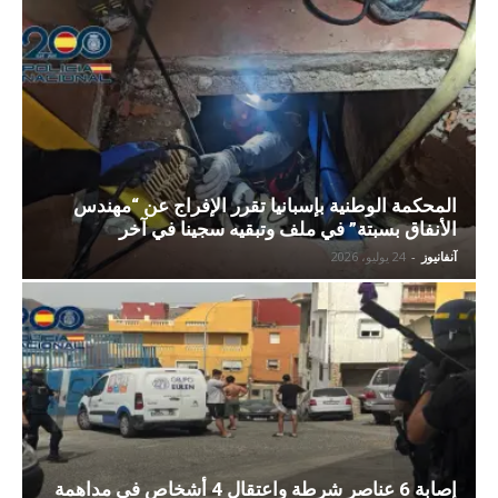
المحكمة الوطنية بإسبانيا تقرر الإفراج عن “مهندس
الأنفاق بسبتة” في ملف وتبقيه سجينا في آخر
آنفانيوز
-
24 يوليو، 2026
إصابة 6 عناصر شرطة واعتقال 4 أشخاص في مداهمة