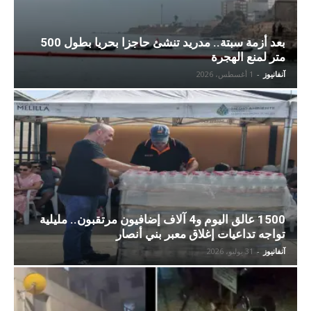
بعد أزمة سبتة.. مدريد تنشئ حاجزا بحريا بطول 500
متر لمنع الهجرة
آنفانيوز
-
1 أغسطس، 2026
1500 عالق اليوم و4 آلاف إضافيون مرتقبون.. مليلية
تواجه تداعيات إغلاق معبر بني أنصار
آنفانيوز
-
31 يوليو، 2026