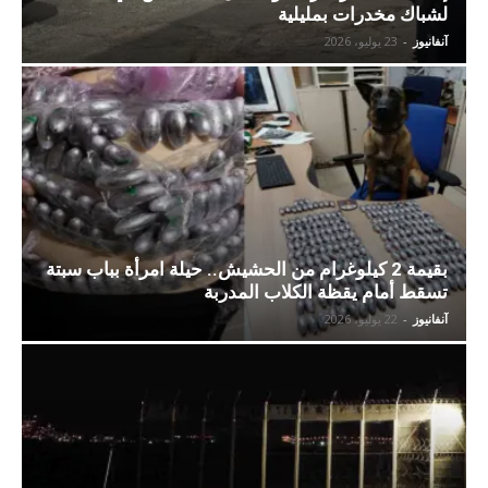
لشباك مخدرات بمليلية
آنفانيوز
-
23 يوليو، 2026
بقيمة 2 كيلوغرام من الحشيش.. حيلة امرأة بباب سبتة
تسقط أمام يقظة الكلاب المدربة
آنفانيوز
-
22 يوليو، 2026