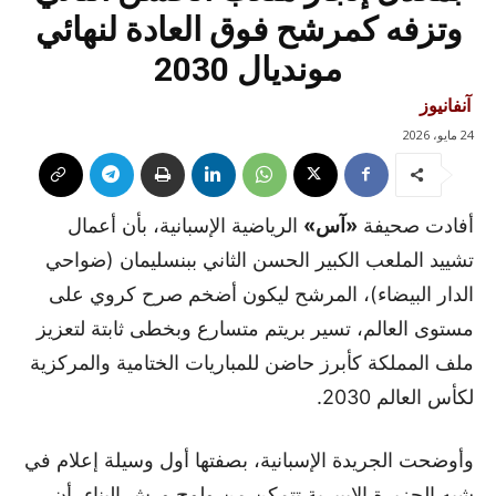
وتزفه كمرشح فوق العادة لنهائي
مونديال 2030
آنفانيوز
24 مايو، 2026
أفادت صحيفة
«آس»
الرياضية الإسبانية، بأن أعمال
تشييد الملعب الكبير الحسن الثاني ببنسليمان (ضواحي
الدار البيضاء)، المرشح ليكون أضخم صرح كروي على
مستوى العالم، تسير بريتم متسارع وبخطى ثابتة لتعزيز
ملف المملكة كأبرز حاضن للمباريات الختامية والمركزية
لكأس العالم 2030.
وأوضحت الجريدة الإسبانية، بصفتها أول وسيلة إعلام في
شبه الجزيرة الإيبيرية تتمكن من ولوج ورش البناء، أن