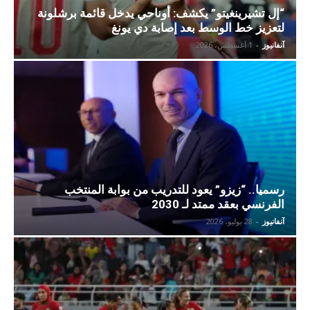
“إل تشيرينغيتو” يكشف: أوناحي يدخل قائمة برشلونة
لتعزيز خط الوسط بعد إصابة دي يونغ
آنفانيوز
-
1 أغسطس، 2026
رسميا.. “زيزو” يعود للتدريب من بوابة المنتخب
الفرنسي بعقد ممتد لـ 2030
آنفانيوز
-
28 يوليو، 2026