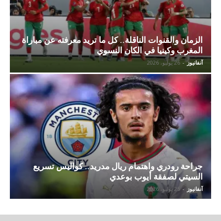
الزمان والقنوات الناقلة.. كل ما تريد معرفته عن مباراة
المغرب وكينيا في الكان النسوي
آنفانيوز
-
26 يوليو، 2026
جراحة رودري واهتمام ريال مدريد.. كواليس تسريع
السيتي لصفقة أيوب بوعدي
آنفانيوز
-
25 يوليو، 2026