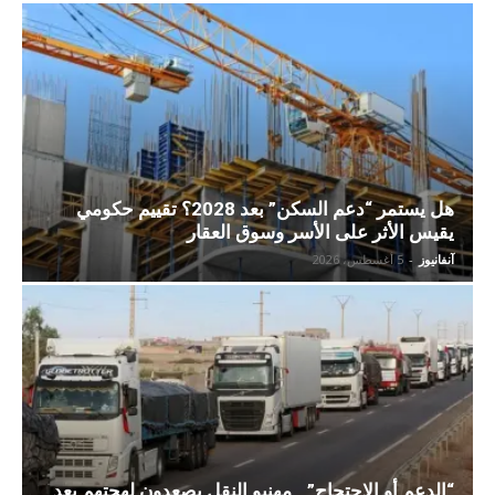
هل يستمر “دعم السكن” بعد 2028؟ تقييم حكومي
يقيس الأثر على الأسر وسوق العقار
آنفانيوز
-
5 أغسطس، 2026
“الدعم أو الاحتجاج”.. مهنيو النقل يصعدون لهجتهم بعد