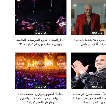
فن و ثقافة
فن و ثقافة
حيي حفلا ضخما بالجديدة
الدار البيضاء.. نجوم الموسيقى العالمية
رقب آلاف الجماهير
يلهبون منصات مهرجان “جازابلانكا”
فن و ثقافة
فن و ثقافة
ة”.. حجيب يخرج عن صمته
مفاجأة لجمهور موازين.. منصة جديدة
لجنة التحكيم ويضرب موعدا
بالرباط تجمع الشاب خالد بالدوزي
هور الدار البيضاء
وطوطو بالنجم “مراد”