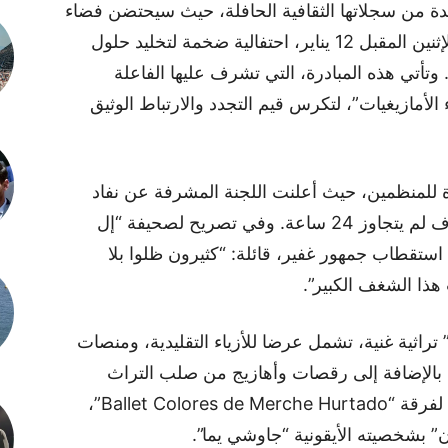
يدة من سجلاتها الثقافية الحافلة، حيث سيحتضن فضاء
“خيمة يوروفانتازيا” (Eurofantasía)، يوم الإثنين المقبل 12 يناير، احتفالية ضخمة لتخليد حلول
س السنة الأمازيغية الجديدة “يناير 2976”. وتأتي هذه المبادرة، التي تشرف عليها الفاعلة
أمازيغيات”، لتكرس قيم التجدد والارتباط الوثيق
 للمنظمين، حيث أعلنت اللجنة المشرفة عن نفاد
جميع التذاكر (أزيد من 300 تذكرة) في ظرف لم يتجاوز 24 ساعة. وفي تصريح لصحيفة “إل
استقطاب جمهور غفير، قائلة: “كثيرون ظلوا بلا
ذا الشغف الكبير”.
ثية غنية، تشمل عرضا للأزياء التقليدية، ومنصات
 “العمارية”، بالإضافة إلى رقصات وأهازيج من صلب التراث
الأمازيغي. كما ستشهد الأمسية عروضا فنية لفرقة “Ballet Colores de Merche Hurtado”،
” بشخصيته الأيقونية “جاوشي يما”.