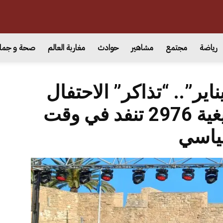
رياضة
مجتمع
مشاهير
حوادث
مغاربة العالم
صحة و جما
ناير”.. “تذاكر” الاحتفال
برأس السنة الأمازيغية 2976 تنفد في وقت
ياسي