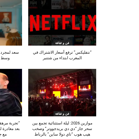
فن و ثقافة
“نتفليكس” ترفع أسعار الاشتراك في
سعد لمجرد ي
المغرب ابتداء من شتنبر
وسط ت
فن و ثقافة
موازين 2026: ليلة استثنائية تجمع بين
“تجربة مرهق
سحر جاز “دي دي بريدجووتر” وصخب
بعد مغادرة 
هيب هوب “تاي دولا ساين” بالرباط
مع جم