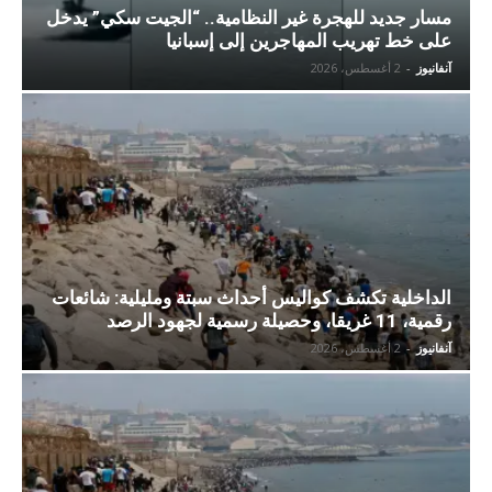
مسار جديد للهجرة غير النظامية.. “الجيت سكي” يدخل
على خط تهريب المهاجرين إلى إسبانيا
آنفانيوز
-
2 أغسطس، 2026
الداخلية تكشف كواليس أحداث سبتة ومليلية: شائعات
رقمية، 11 غريقا، وحصيلة رسمية لجهود الرصد
آنفانيوز
-
2 أغسطس، 2026