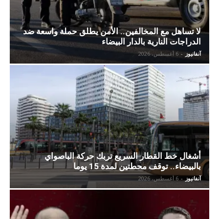
لا تساهل مع المخالفين.. الأمن يطلق حملة واسعة ضد
الدراجات النارية بالدار البيضاء
آنفانيوز
-
6 أغسطس، 2026
أشغال خط القطار السريع تربك حركة الباصواي
بالبيضاء.. توقف محطتين لمدة 15 يوما
آنفانيوز
-
6 أغسطس، 2026