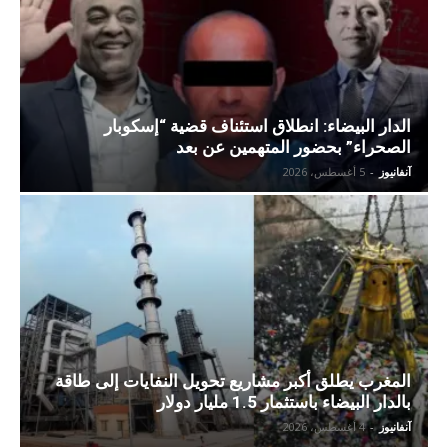
الدار البيضاء: انطلاق استئناف قضية “إسكوبار
الصحراء” بحضور المتهمين عن بعد
آنفانيوز
-
5 أغسطس، 2026
المغرب يطلق أكبر مشاريع تحويل النفايات إلى طاقة
بالدار البيضاء باستثمار 1.5 مليار دولار
آنفانيوز
-
4 أغسطس، 2026