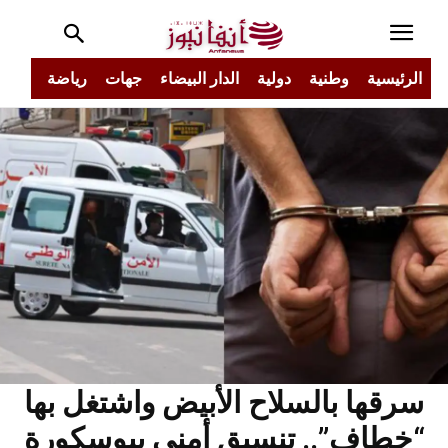
الرئيسية
وطنية
دولية
الدار البيضاء
جهات
رياضة
مجتم
سرقها بالسلاح الأبيض واشتغل بها
“خطاف”.. تنسيق أمني ببوسكورة