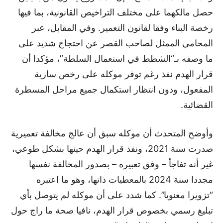
حصل مالكهما على مختلف التراخيص القانونية، بما فيها
رخصة البناء وفقا لقانون التعمير. وفي المقابل، عبر
المحامي الممثل لصاحب القصر عن احتجاج شديد على
ما وصفه بـ“الشطط في استعمال السلطة”، مؤكدا أن
قرار الهدم نفذ رغم توفر موكله على رخص سارية
المفعول، ودون انتظار استكمال جميع مراحل المسطرة
القضائية.
وأوضح المتحدث أن موكله سبق أن عالج مخالفة تعميرية
صدرت سنة 2021، ونفذ قرار الهدم حينها بشكل طوعي،
غير أنه تفاجأ – وفق تعبيره – بصدور المخالفة نفسها
مجددا سنة 2024 بالمعطيات ذاتها، وهو ما اعتبره
“تزويرا معنويا”. كما شدد على أن موكله لم يتوصل بأي
تبليغ رسمي بخصوص قرار الهدم، نافيا صحة ما راج حول