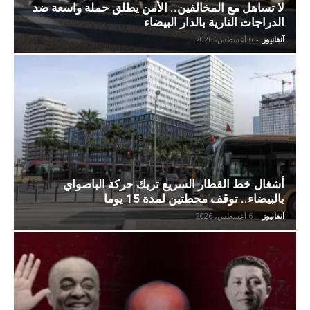
لا تساهل مع المخالفين.. الأمن يطلق حملة واسعة ضد
الدراجات النارية بالدار البيضاء
آنفانيوز
-
6 أغسطس، 2026
أشغال خط القطار السريع تربك حركة الباصواي
بالبيضاء.. توقف محطتين لمدة 15 يوما
آنفانيوز
-
6 أغسطس، 2026