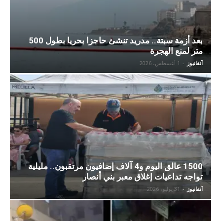
بعد أزمة سبتة.. مدريد تنشئ حاجزا بحريا بطول 500
متر لمنع الهجرة
آنفانيوز
-
1 أغسطس، 2026
1500 عالق اليوم و4 آلاف إضافيون مرتقبون.. مليلية
تواجه تداعيات إغلاق معبر بني أنصار
آنفانيوز
-
31 يوليو، 2026