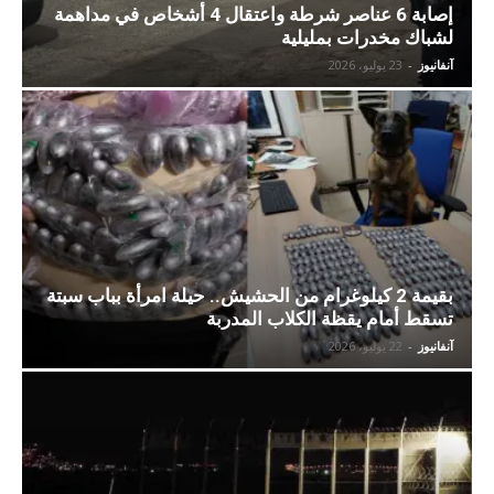
إصابة 6 عناصر شرطة واعتقال 4 أشخاص في مداهمة
لشباك مخدرات بمليلية
آنفانيوز
-
23 يوليو، 2026
بقيمة 2 كيلوغرام من الحشيش.. حيلة امرأة بباب سبتة
تسقط أمام يقظة الكلاب المدربة
آنفانيوز
-
22 يوليو، 2026