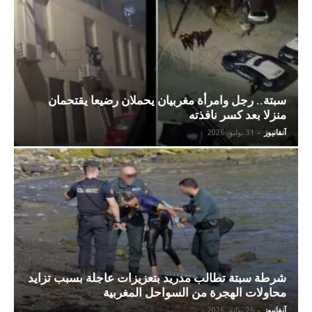
سبتة.. رجل وامرأة مغربيان يحملان رضيعا يقتحمان
منزلا بعد كسر نافذته
آنفانيوز
-
31 يوليو، 2026
شرطة سبتة تطالب مدريد بتعزيزات عاجلة بسبب تزايد
محاولات الهجرة من السواحل المغربية
آنفانيوز
-
26 يوليو، 2026