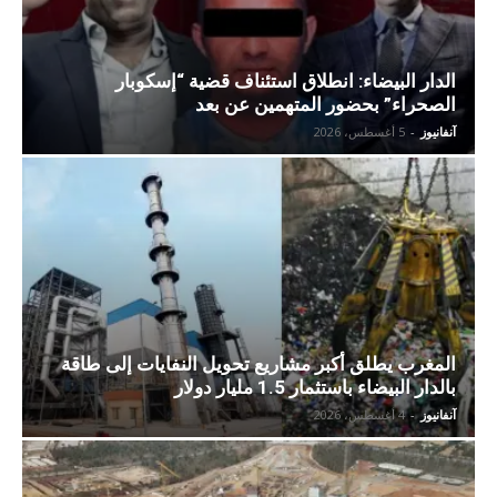
الدار البيضاء: انطلاق استئناف قضية “إسكوبار
الصحراء” بحضور المتهمين عن بعد
آنفانيوز
-
5 أغسطس، 2026
المغرب يطلق أكبر مشاريع تحويل النفايات إلى طاقة
بالدار البيضاء باستثمار 1.5 مليار دولار
آنفانيوز
-
4 أغسطس، 2026