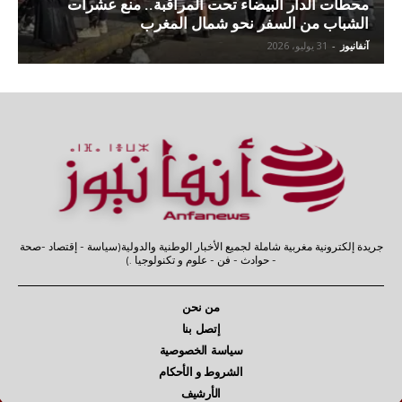
محطات الدار البيضاء تحت المراقبة.. منع عشرات
الشباب من السفر نحو شمال المغرب
آنفانيوز
-
31 يوليو، 2026
جريدة إلكترونية مغربية شاملة لجميع الأخبار الوطنية والدولية(سياسة - إقتصاد -صحة
- حوادث - فن - علوم و تكنولوجيا .)
من نحن
إتصل بنا
سياسة الخصوصية
الشروط و الأحكام
الأرشيف