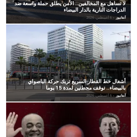
لا تساهل مع المخالفين.. الأمن يطلق حملة واسعة ضد
الدراجات النارية بالدار البيضاء
آنفانيوز
-
6 أغسطس، 2026
أشغال خط القطار السريع تربك حركة الباصواي
بالبيضاء.. توقف محطتين لمدة 15 يوما
آنفانيوز
-
6 أغسطس، 2026