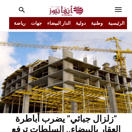
الرئيسية
وطنية
دولية
الدار البيضاء
جهات
رياضة
مجتم
“زلزال جبائي” يضرب أباطرة
العقار بالبيضاء.. السلطات ترفع