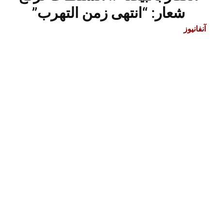
شعار: “انتهى زمن التهرب”
آنفانيوز