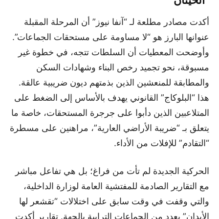
“الحيتان”
أكدت مصادر مطلعة لـ “آنفا نيوز” أن المرحلة المقبلة
عنوانها البارز هو “لا مساومة على مستحقات الجماعات”.
وأوضحت المعطيات أن السلطات تتجه، في خطوة غير
مسبوقة، نحو تجميد رخص البناء وشهادات السكن
والمطابقة للمنعشين الذين بذمتهم ديون ضريبية عالقة.
هذا “البلوكاج” القانوني يهدف بالأساس إلى الضغط على
المتلاعبين الذين دأبوا على جرجرة المستحقات، خاصة ما
يتعلق بـ “ضريبة الأراضي العارية”، مراهنين على مسطرة
“التقادم” للإفلات من الأداء.
الحركية الجديدة لم تأت من فراغ؛ بل هي تفاعل مباشر
مع التقارير الصادمة للمفتشية العامة لوزارة الداخلية،
والتي وقفت في وقت سابق على اختلالات “تقشعر لها
الأبدان” بعدد من الجماعات الترابية بالجهة. تقارير أكدت