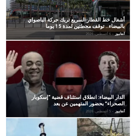
أشغال خط القطار السريع تربك حركة الباصواي
بالبيضاء.. توقف محطتين لمدة 15 يوما
آنفانيوز
-
6 أغسطس، 2026
الدار البيضاء: انطلاق استئناف قضية “إسكوبار
الصحراء” بحضور المتهمين عن بعد
آنفانيوز
-
5 أغسطس، 2026