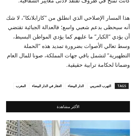
كانت تمنح في ظروف تفتقد لأدنى معايير الشفافية.
هذا المسار الإصلاحي الذي انطلق من “كازابلانكا”، لا شك
أنه سيحظى بدعم شعبي واسع؛ فالعدالة الجبائية تقتضي
أن يؤدي “الكبار” ما عليهم كما يؤدي المواطن البسيط،
وسط تعالي الأصوات بضرورة تمديد هذه “الحملة
التطهيرية” لتشمل باقي جهات المملكة، صونا للمال العام
وضمانا لحكامة ترابية حقيقية.
TAGS
التهرب الضريبي
الدار البيضاء
العقار في الدار البيضاء
المغرب
الأكثر مشاهدة