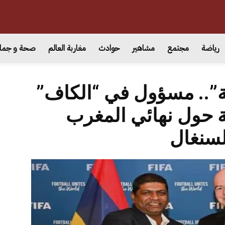
رياضة
مجتمع
مشاهير
حوادث
مغاربة العالم
صحة و جما
ة”.. مسؤول في “الكاف”
ة حول نهائي المغرب
لسنغال