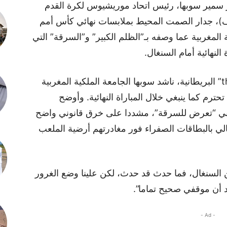
سمير سوبها، رئيس اتحاد موريشيوس لكرة القدم
كاف)، جدار الصمت المحيط بملابسات نهائي كأس أمم
 للمملكة المغربية عما وصفه بـ”الظلم الكبير” و”السرقة” التي
لنهائية أمام السنغال.
وفي تصريحات نقلتها صحيفة “theguardian” البريطانية، ناشد سوبها الجامعة الملكية المغربية
حترم كما ينبغي خلال المباراة النهائية. وأوضح
بي “تعرض للسرقة”، مشددا على خرق قانوني واضح
لي بالبطاقات الصفراء فور مغادرتهم أرضية الملعب
السنغال، فما حدث قد حدث، لكن علينا وضع الغرور
كد أن موقفي صحيح تماما”.
- Ad -