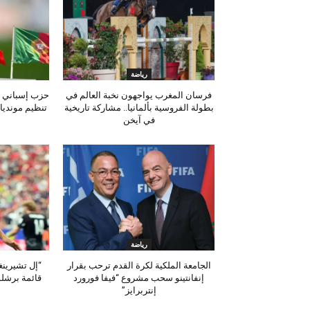
رياضة
فرسان المغرب يواجهون نخبة العالم في
حزب إسباني ي
بطولة الفروسية بألمانيا.. مشاركة تاريخية
تنظيم مونديال 2030 بسبب أحداث
في آيخن
رياضة
الجامعة الملكية لكرة القدم ترحب بقرار
“إل تشيرينغ
إنفانتينو سحب مشروع “فيفا فورورد
قائمة برشلو
إنتربرايز”