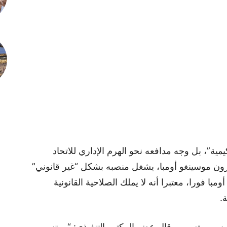
ية”، بل وجه مدافعه نحو الهرم الإداري للاتحاد
فيرون موسينغو أومبا، يشغل منصبه بشكل “غير قانوني”
با فورا، معتبرا أنه لا يملك الصلاحية القانونية
.
يس موتسيبي، قال عضو المكتب التنفيذي: “موتسيبي