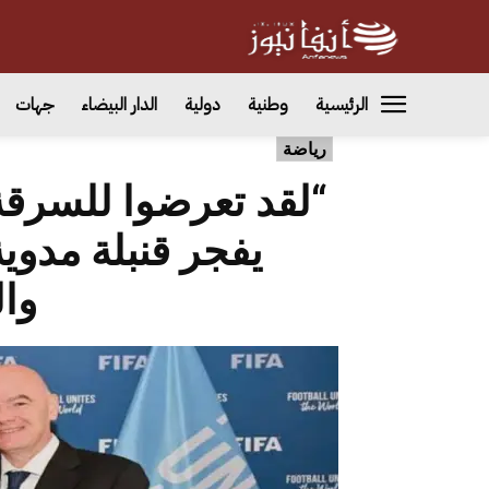
الرئيسية
وطنية
دولية
الدار البيضاء
جهات
رياضة
“لقد تعرضوا للسرق
يفجر قنبلة مدوي
وا