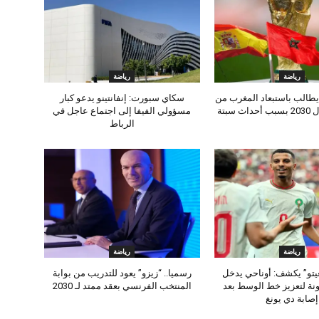
رياضة
رياضة
طالب باستبعاد المغرب من
سكاي سبورت: إنفانتينو يدعو كبار
 سبتة
مسؤولي الفيفا إلى اجتماع عاجل في
الرباط
رياضة
رياضة
يتو” يكشف: أوناحي يدخل
رسميا.. “زيزو” يعود للتدريب من بوابة
نة لتعزيز خط الوسط بعد
المنتخب الفرنسي بعقد ممتد لـ 2030
إصابة دي يونغ