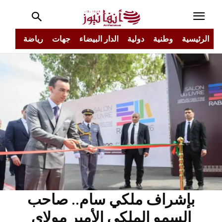
الرئيسية
وطنية
دولية
الدار البيضاء
جهات
رياضة
مجتم
بإشراف ملكي سام.. صاحب
السمو الملكي الأمير مولاي