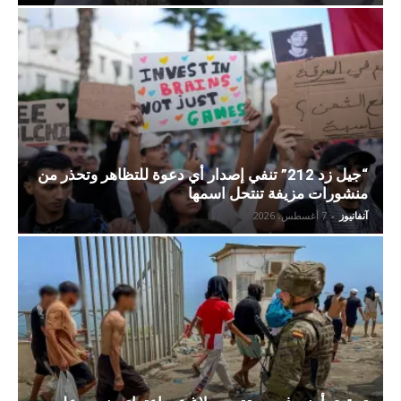
“جيل زد 212” تنفي إصدار أي دعوة للتظاهر وتحذر من
منشورات مزيفة تنتحل اسمها
آنفانيوز
-
7 أغسطس، 2026