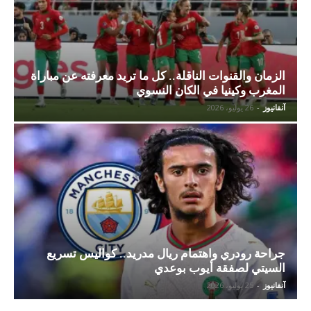
الزمان والقنوات الناقلة.. كل ما تريد معرفته عن مباراة
المغرب وكينيا في الكان النسوي
آنفانيوز
-
26 يوليو، 2026
جراحة رودري واهتمام ريال مدريد.. كواليس تسريع
السيتي لصفقة أيوب بوعدي
آنفانيوز
-
25 يوليو، 2026