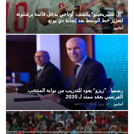
“إل تشيرينغيتو” يكشف: أوناحي يدخل قائمة برشلونة
لتعزيز خط الوسط بعد إصابة دي يونغ
آنفانيوز
-
1 أغسطس، 2026
رسميا.. “زيزو” يعود للتدريب من بوابة المنتخب
الفرنسي بعقد ممتد لـ 2030
آنفانيوز
-
28 يوليو، 2026