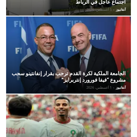
اجتماع عاجل في الرباط
آنفانيوز
-
5 أغسطس، 2026
الجامعة الملكية لكرة القدم ترحب بقرار إنفانتينو سحب
مشروع “فيفا فورورد إنتربرايز”
آنفانيوز
-
1 أغسطس، 2026