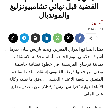
القضية قبل نهائي تشامبيونزليغ
والمونديال
آنفانيوز
22 مايو، 2026
يمثل المدافع الدولي المغربي ونجم باريس سان جيرمان،
أشرف حكيمي، يوم الجمعة، أمام محكمة الاستئناف
بمدينة فرساي الفرنسية، في خطوة قضائية حاسمة
يبتغي من خلالها فريقه القانوني إسقاط ملف المتابعة
المتعلق بـ”شبهة الاعتداء الجنسي”، وفق ما نقلته وكالة
الأنباء الدولية “فرانس برس” (AFP) عن مصدر مطلع
على الملف.
وتنظر هيئة المحكمة بضواحي باريس في الطعن الذي