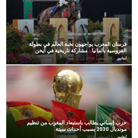
فرسان المغرب يواجهون نخبة العالم في بطولة
الفروسية بألمانيا.. مشاركة تاريخية في آيخن
آنفانيوز
-
5 أغسطس، 2026
حزب إسباني يطالب باستبعاد المغرب من تنظيم
مونديال 2030 بسبب أحداث سبتة
آنفانيوز
-
5 أغسطس، 2026