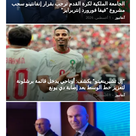
الجامعة الملكية لكرة القدم ترحب بقرار إنفانتينو سحب
مشروع “فيفا فورورد إنتربرايز”
آنفانيوز
-
1 أغسطس، 2026
“إل تشيرينغيتو” يكشف: أوناحي يدخل قائمة برشلونة
لتعزيز خط الوسط بعد إصابة دي يونغ
آنفانيوز
-
1 أغسطس، 2026