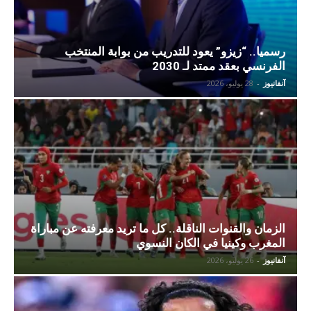
رسميا.. “زيزو” يعود للتدريب من بوابة المنتخب
الفرنسي بعقد ممتد لـ 2030
آنفانيوز
-
28 يوليو، 2026
الزمان والقنوات الناقلة.. كل ما تريد معرفته عن مباراة
المغرب وكينيا في الكان النسوي
آنفانيوز
-
26 يوليو، 2026