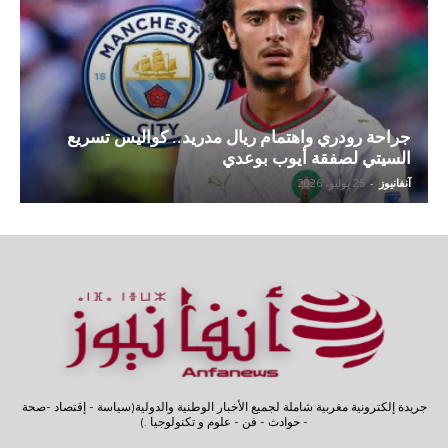
جراحة رودري واهتمام ريال مدريد.. كواليس تسريع
السيتي لصفقة أيوب بوعدي
آنفانيوز
-
25 يوليو، 2026
جريدة إلكترونية مغربية شاملة لجميع الأخبار الوطنية والدولية(سياسة - إقتصاد -صحة
- حوادث - فن - علوم و تكنولوجيا .)