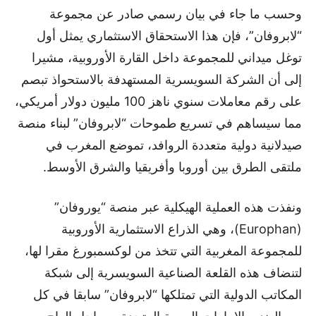
وحسب ما جاء في بيان رسمي صادر عن مجموعة
“لابروفان”، فإن هذا الاستحقاق الاستثماري يمثل أول
توغل ميداني للمجموعة داخل القارة الأوروبية، مشيرا
إلى أن الشركة السويسرية المستهدفة بالاستحواذ تبصم
على رقم معاملات سنوي ناهز 100 مليون دولار أمريكي،
مما سيساهم في تسريع طموحات “لابروفان” لبناء منصة
صيدلانية دولية متعددة الروافد، تموضع المغرب في
ملتقى الطرق بين أوروبا وأفريقيا والشرق الأوسط.
ونفذت هذه العملية الهيكلية عبر منصة “يوروفان”
(Europhan)، وهي الذراع الاستثمارية الأوروبية
للمجموعة المغربية التي تتخذ من لوكسمبورغ مقرا لها،
لتنضاف هذه القلعة الصناعية السويسرية إلى شبكة
المكاتب الدولية التي تمتلكها “لابروفان” سابقا في كل