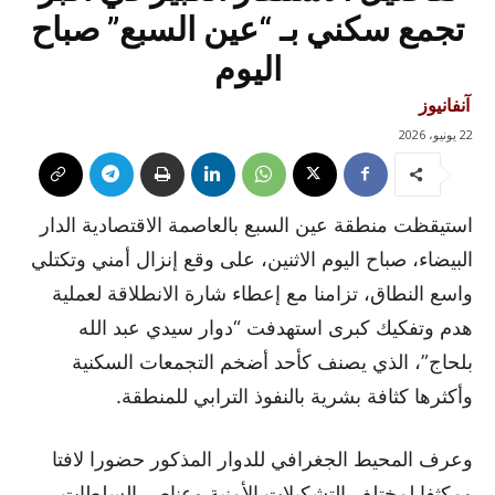
تجمع سكني بـ “عين السبع” صباح
اليوم
آنفانيوز
22 يونيو، 2026
استيقظت منطقة عين السبع بالعاصمة الاقتصادية الدار
البيضاء، صباح اليوم الاثنين، على وقع إنزال أمني وتكتلي
واسع النطاق، تزامنا مع إعطاء شارة الانطلاقة لعملية
هدم وتفكيك كبرى استهدفت “دوار سيدي عبد الله
بلحاج”، الذي يصنف كأحد أضخم التجمعات السكنية
وأكثرها كثافة بشرية بالنفوذ الترابي للمنطقة.
وعرف المحيط الجغرافي للدوار المذكور حضورا لافتا
ومكثفا لمختلف التشكيلات الأمنية وعناصر السلطات