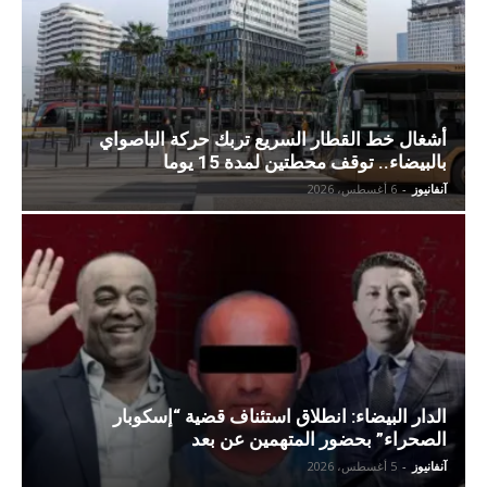
أشغال خط القطار السريع تربك حركة الباصواي
بالبيضاء.. توقف محطتين لمدة 15 يوما
آنفانيوز
-
6 أغسطس، 2026
الدار البيضاء: انطلاق استئناف قضية “إسكوبار
الصحراء” بحضور المتهمين عن بعد
آنفانيوز
-
5 أغسطس، 2026