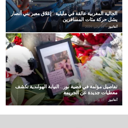
الجالية المغربية عالقة في مليلية.. إغلاق معبر بني أنصار
يشل حركة مئات المسافرين
آنفانيوز
-
31 يوليو، 2026
تفاصيل مؤلمة في قضية نور.. النيابة الهولندية تكشف
معطيات جديدة عن الجريمة
آنفانيوز
-
31 يوليو، 2026