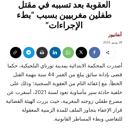
العقوبة بعد تسببه في مقتل
طفلين مغربيين بسبب “بطء
الإجراءات”
آنفانيوز
28 يونيو، 2026
أصدرت المحكمة الابتدائية بمدينة تورناي البلجيكية، حكما
قضى بإدانة سائق يبلغ من العمر 44 سنة بتهمة القتل
الخطأ، مع إعفائه التام من العقوبة السجنية؛ وذلك على
خلفية حادثة سير مأساوية تعود لسنة 2021، أسفرت عن
مصرع طفلي زوجته المغربية، حيث بررت الهيئة القضائية
قرار الإعفاء بتجاوز الملف للمدة الزمنية المعقولة
للتقاضي وبطء المساطر القانونية.