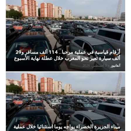
أرقام قياسية في عملية مرحبا.. 114 ألف مسافر و29
ألف سيارة تعبر نحو المغرب خلال عطلة نهاية الأسبوع
آنفانيوز
-
3 أغسطس، 2026
ميناء الجزيرة الخضراء يواجه يوما استثنائيا خلال عملية