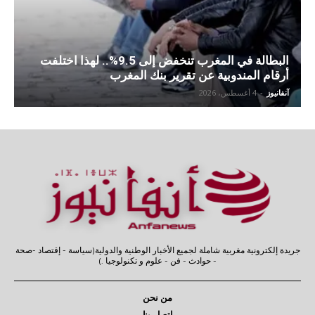
البطالة في المغرب تنخفض إلى 9.5%.. لهذا اختلفت
أرقام المندوبية عن تقرير بنك المغرب
آنفانيوز
-
4 أغسطس، 2026
جريدة إلكترونية مغربية شاملة لجميع الأخبار الوطنية والدولية(سياسة - إقتصاد -صحة
- حوادث - فن - علوم و تكنولوجيا .)
من نحن
إتصل بنا