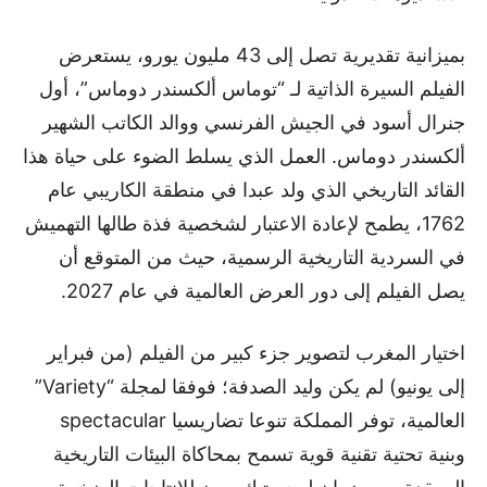
بميزانية تقديرية تصل إلى 43 مليون يورو، يستعرض
الفيلم السيرة الذاتية لـ “توماس ألكسندر دوماس”، أول
جنرال أسود في الجيش الفرنسي ووالد الكاتب الشهير
ألكسندر دوماس. العمل الذي يسلط الضوء على حياة هذا
القائد التاريخي الذي ولد عبدا في منطقة الكاريبي عام
1762، يطمح لإعادة الاعتبار لشخصية فذة طالها التهميش
في السردية التاريخية الرسمية، حيث من المتوقع أن
يصل الفيلم إلى دور العرض العالمية في عام 2027.
اختيار المغرب لتصوير جزء كبير من الفيلم (من فبراير
إلى يونيو) لم يكن وليد الصدفة؛ فوفقا لمجلة “Variety”
العالمية، توفر المملكة تنوعا تضاريسيا spectacular
وبنية تحتية تقنية قوية تسمح بمحاكاة البيئات التاريخية