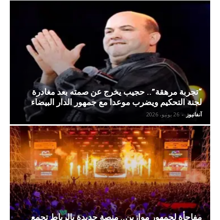
“تجربة مرهقة”.. حجيب يخرج عن صمته بعد مغادرة
لجنة التحكيم ويضرب موعدا مع جمهور الدار البيضاء
آنفانيوز
-
26 يونيو، 2026
مفاجأة لجمهور موازين.. منصة جديدة بالرباط تجمع