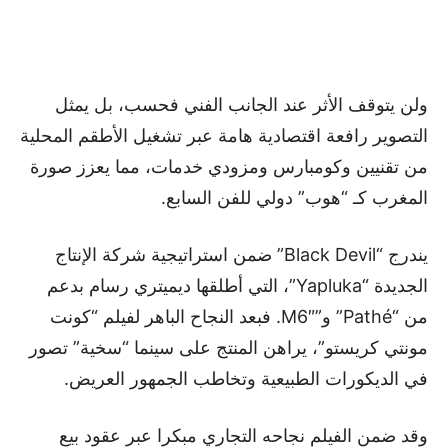
ولن يتوقف الأثر عند الجانب الفني فحسب، بل يمثل
التصوير رافعة اقتصادية هامة عبر تشغيل الأطقم المحلية
من تقنيين وكومبارس ومزودي خدمات، مما يعزز صورة
المغرب كـ “هوب” دولي للفن السابع.
يندرج “Black Devil” ضمن استراتيجية شركة الإنتاج
الجديدة “Yapluka”، التي أطلقها ديميتري رسام بدعم
من “Pathé” و”M6″. فبعد النجاح الباهر لفيلم “كونت
مونتي كريستو”، يراهن المنتج على سينما “سخية” تصور
في الديكورات الطبيعية وتخاطب الجمهور العريض.
وقد ضمن الفيلم نجاحه التجاري مبكرا عبر عقود بيع