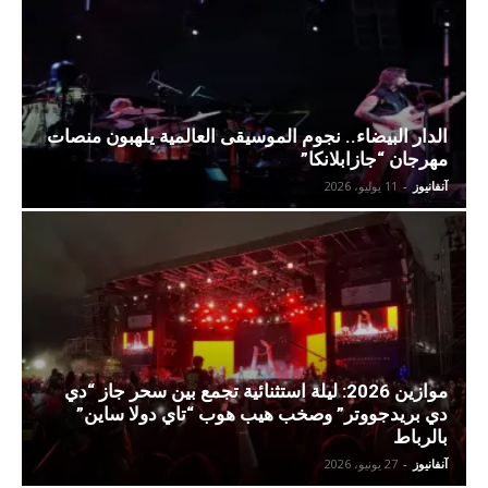
الدار البيضاء.. نجوم الموسيقى العالمية يلهبون منصات
مهرجان “جازابلانكا”
آنفانيوز
-
11 يوليو، 2026
موازين 2026: ليلة استثنائية تجمع بين سحر جاز “دي
دي بريدجووتر” وصخب هيب هوب “تاي دولا ساين”
بالرباط
آنفانيوز
-
27 يونيو، 2026