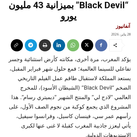
“Black Devil” بميزانية 43 مليون
يورو
آنفانيوز
28 يناير، 2026
يؤكد المغرب، مرة أخرى، مكانته كأرض استثنائية وجسر
تفاعلي للسينما العالمية؛ فمع حلول شهر فبراير المقبل،
يستعد المملكة لاستقبال طاقم عمل الفيلم التاريخي
الضخم “Black Devil” (الشيطان الأسود)، للمخرج
العالمي “لادج لي” والمنتج الشهير “ديميتري رسام”. هذا
المشروع الذي يجمع كوكبة من نجوم الصف الأول، على
رأسهم عمر سي، فينسان كاسيل، وفرانسوا سيفيل،
يأتي ليعزز جاذبية المغرب كقبلة لا غنى عنها لكبرى
الاستديوهات الدولية.