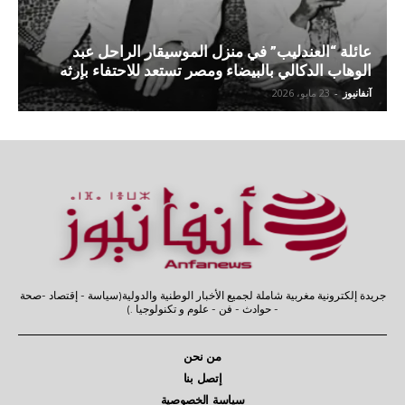
عائلة “العندليب” في منزل الموسيقار الراحل عبد
الوهاب الدكالي بالبيضاء ومصر تستعد للاحتفاء بإرثه
آنفانيوز
-
23 مايو، 2026
جريدة إلكترونية مغربية شاملة لجميع الأخبار الوطنية والدولية(سياسة - إقتصاد -صحة
- حوادث - فن - علوم و تكنولوجيا .)
من نحن
إتصل بنا
سياسة الخصوصية