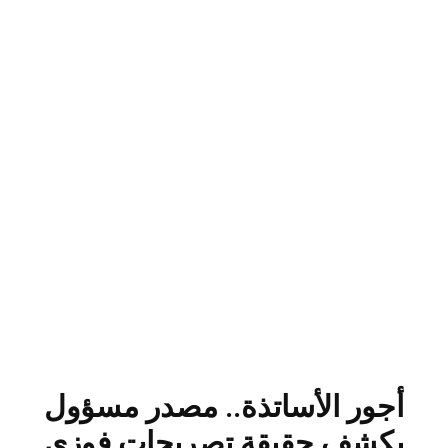
أجور الأساتذة.. مصدر مسؤول
يكشف حقيقة تصريحات فوزي