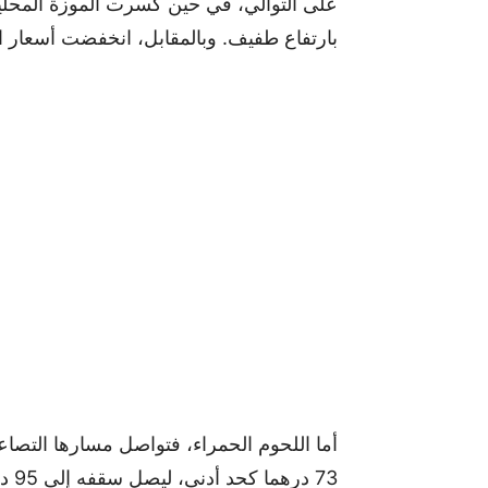
بارتفاع طفيف. وبالمقابل، انخفضت أسعار العنب من 10 إلى 9 دراه
73 