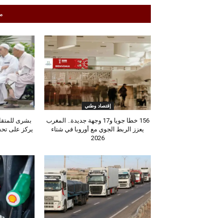
م
إقتصاد وطني
156 خطا جويا و17 وجهة جديدة.. المغرب
يعزز الربط الجوي مع أوروبا في شتاء
يركز على تحس
2026