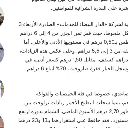
رة على القدرة الشرائية للمواطنين.
وفق المعطيات الواردة في النشرة الأسبوعية لشركة «الدار البيضاء للخدمات» الصادرة الأربعاء 3
شتنبر، فقد ارتفعت أسعار بعض الخضر بشكل ملحوظ، حيث قفز ثمن الجزر من 4 إلى 6 دراهم
للكيلوغرام بزيادة 50%، فيما ارتفعت البطاطس بـ0,50 درهم في مستوييها الأدنى والأعلى. أما
الكرنب الأبيض، فقد عرف زيادة شبه مضاعفة من 3 إلى 5,5 دراهم. وعلى عكس هذه الزيادات،
تراجعت أسعار الطماطم لتستقر عند 3,80 دراهم كسقف، مقابل 1,50 درهم كسعر أدنى، في
حين بقيت الكوسة والباذنجان على حالهما، وسجل الخيار قفزة صاروخية بـ70% ليبلغ 6 دراهم
لتصاعدي، خصوصا في فئة الحمضيات والفواكه
. البرتقال قفز من 6,5 إلى 8,5 دراهم، بينما سجلت البطيخ الأحمر زيادات تراوحت بين
1,50 و4 دراهم للكيلوغرام بعد أن كان لا يتجاوز 2,70 درهم الأسبوع الماضي. الشمام بدوره ارتفع
إلى 4 دراهم كسقف. أما التفاح المحلي والمستورد، فقد حافظا على استقرارهما بـ13 و23 درهما