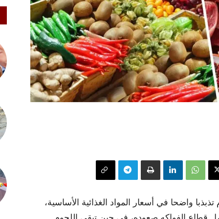
 تذبذبا واضحا في أسعار المواد الغذائية الأساسية،
صل قطاع الفواكه صعوده، في حين تبقى اللحوم