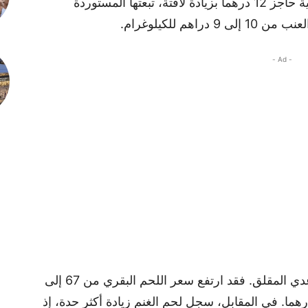
على التوالي، في حين كسرت الموزة المحلية حاجز 12 درهما بزيادة لافتة، تبعتها المستوردة
م للكيلوغرام.
- Ad -
أما اللحوم الحمراء، فتواصل مسارها التصاعدي المقلق. فقد ارتفع سعر اللحم البقري من 67 إلى
درهما كحد أدنى، ليصل سقفه إلى 95 درهما. في المقابل، سجل لحم الغنم زيادة أكثر حدة، إذ