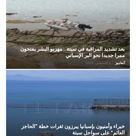
بعد تشديد المراقبة في سبتة.. مهربو البشر يفتحون
ممرا جديدا نحو البر الإسباني
آنفانيوز
-
3 أغسطس، 2026
خبراء وأمنيون بإسبانيا يبرزون ثغرات خطة “الحاجز
العائم” على سواحل سبتة