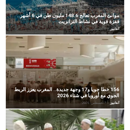
موانئ المغرب تعالج 148.6 مليون طن في 6 أشهر..
قفزة قوية في نشاط الترانزيت
آنفانيوز
-
8 أغسطس، 2026
156 خطا جويا و17 وجهة جديدة.. المغرب يعزز الربط
الجوي مع أوروبا في شتاء 2026
آنفانيوز
-
7 أغسطس، 2026