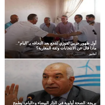
أول ظهور حزبي لفوزي لقجع بعد التحاقه بـ“البام”..
ماذا قال عن الانتخابات وثقة المغاربة؟
آنفانيوز
-
9 أغسطس، 2026
بريجة: الصحة أولوية في الدار البيضاء و«البام» يطمح