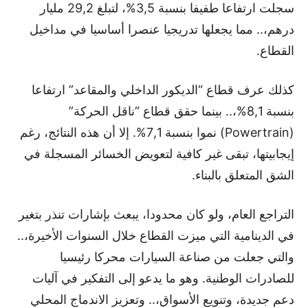
سجلت ارتفاعا طفيفا بنسبة 3,5%، لتبلغ 29,2 مليار
درهم،.. مما يجعلها تدريجيا عنصرا أساسيا في مداخيل
القطاع.
كذلك عرف قطاع “الديكور الداخلي والمقاعد” ارتفاعا
بنسبة 8,1%،.. بينما حقق قطاع “ناقل الحركة”
(Powertrain) نموا بنسبة 7,1%. إلا أن هذه النتائج، رغم
إيجابيتها، تبقى غير كافية لتعويض الخسائر المسجلة في
الشق المتعلق بالبناء.
التراجع العام، ولو كان محدودا، يبعث بإشارات تنذر بتغير
في الدينامية التي ميزت القطاع خلال السنوات الأخيرة،..
والتي جعلت من صناعة السيارات محركا رئيسيا
للصادرات الوطنية. وهو ما يدعو إلى التفكير في آليات
دعم جديدة، وتنويع الأسواق،.. وتعزيز الاندماج المحلي