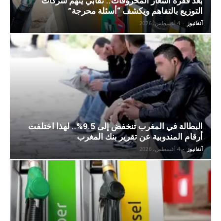
بعد قفزة أسعار المحروقات.. نقابي يتهم شركات
التوزيع بالتفاهم ويكشف “أسئلة محرجة”
آنفانيوز
-
4 أغسطس، 2026
البطالة في المغرب تنخفض إلى 9.5%.. لهذا اختلفت
أرقام المندوبية عن تقرير بنك المغرب
آنفانيوز
-
4 أغسطس، 2026