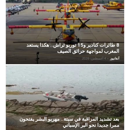
8 طائرات كنادير و15 توربو ثراش.. هكذا يستعد
المغرب لمواجهة حرائق الصيف
آنفانيوز
-
4 أغسطس، 2026
بعد تشديد المراقبة في سبتة.. مهربو البشر يفتحون
ممرا جديدا نحو البر الإسباني