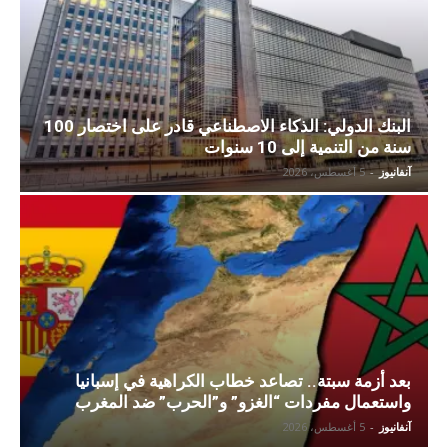
البنك الدولي: الذكاء الاصطناعي قادر على اختصار 100
سنة من التنمية إلى 10 سنوات
آنفانيوز
-
5 أغسطس، 2026
بعد أزمة سبتة.. تصاعد خطاب الكراهية في إسبانيا
واستعمال مفردات “الغزو” و”الحرب” ضد المغرب
آنفانيوز
-
5 أغسطس، 2026