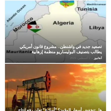
تصعيد جديد في واشنطن.. مشروع قانون أمريكي
يطالب بتصنيف البوليساريو منظمة إرهابية
آنفانيوز
-
2 أغسطس، 2026
هل تنخفض أسعار الوقود؟ “أوبك+” تعلن رفع إنتاج