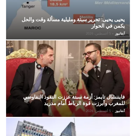
يحيى يحيى: تحرير سبتة ومليلية مسألة وقت والحل
يكمن في الحوار
آنفانيوز
-
5 أغسطس، 2026
فايننشال تايمز: أزمة سبتة عززت النفوذ التفاوضي
للمغرب وأبرزت قوة الرباط أمام مدريد
آنفانيوز
-
5 أغسطس، 2026