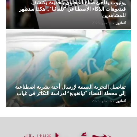
يوتيوب يفاجئ صناع المحتوى بتحديث يكتشف
فيديوهات الذكاء الاصطناعي “تلقائيا”.. هكذا ستظهر
للمشاهدين
آنفانيوز
-
31 مايو، 2026
تفاصيل التجربة الصينية لإرسال أجنة بشرية اصطناعية
إلى محطة الفضاء “تيانغونغ” لدراسة التكاثر في غياب
آنفانيوز
-
16 مايو، 2026