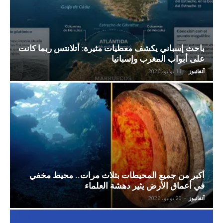
باحث إسباني يكشف معطيات مثيرة: أتلانتس ربما كانت
على أبواب المغرب وإسبانيا
آنفانيوز
-
11 يوليو، 2026
أكبر من جميع المحيطات بثلاث مرات.. محيط مخفي
في أعماق الأرض يثير دهشة العلماء
آنفانيوز
-
20 يونيو، 2026