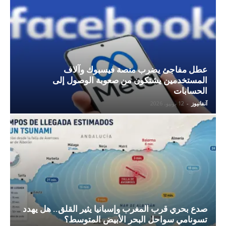
عطل مفاجئ يضرب منصة فيسبوك وآلاف
المستخدمين يشتكون من صعوبة الوصول إلى
الحسابات
آنفانيوز
-
12 يونيو، 2026
صدع بحري قرب المغرب وإسبانيا يثير القلق.. هل يهدد
تسونامي سواحل البحر الأبيض المتوسط؟