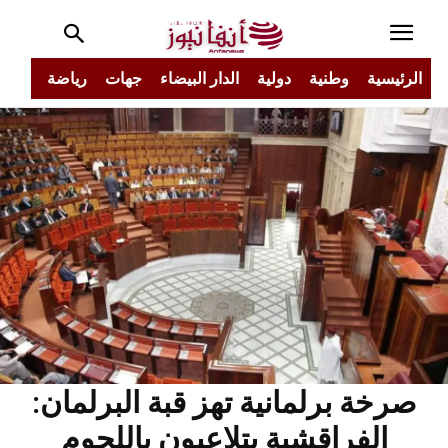
الرئيسية
وطنية
دولية
الدار البيضاء
جهات
رياضة
مجتم
صرخة برلمانية تهز قبة البرلمان:
الفراقشية يتلاعبون باللحوم