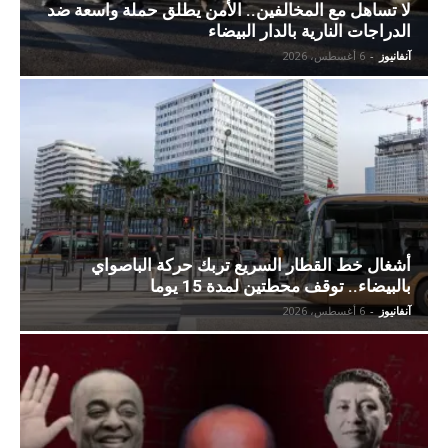
لا تساهل مع المخالفين.. الأمن يطلق حملة واسعة ضد
الدراجات النارية بالدار البيضاء
آنفانيوز
-
6 أغسطس، 2026
أشغال خط القطار السريع تربك حركة الباصواي
بالبيضاء.. توقف محطتين لمدة 15 يوما
آنفانيوز
-
6 أغسطس، 2026