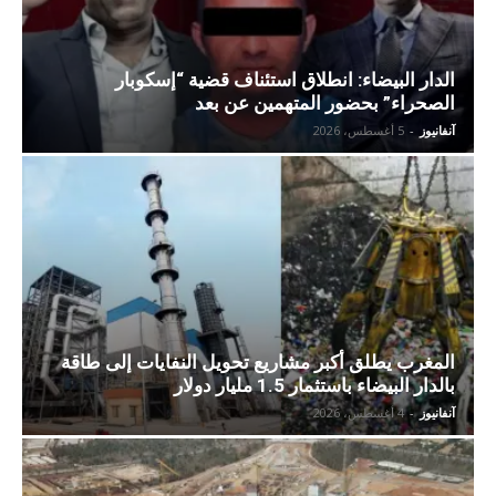
الدار البيضاء: انطلاق استئناف قضية “إسكوبار
الصحراء” بحضور المتهمين عن بعد
آنفانيوز
-
5 أغسطس، 2026
المغرب يطلق أكبر مشاريع تحويل النفايات إلى طاقة
بالدار البيضاء باستثمار 1.5 مليار دولار
آنفانيوز
-
4 أغسطس، 2026