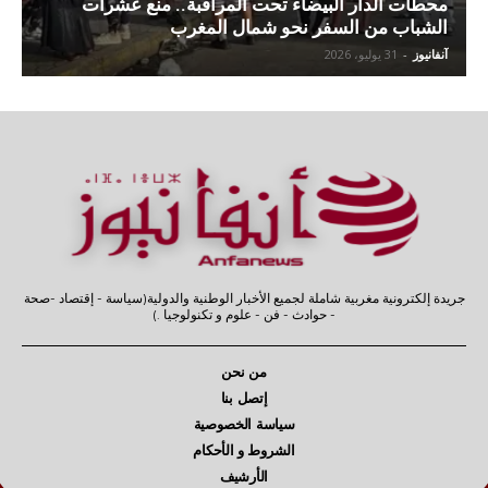
محطات الدار البيضاء تحت المراقبة.. منع عشرات
الشباب من السفر نحو شمال المغرب
آنفانيوز
-
31 يوليو، 2026
جريدة إلكترونية مغربية شاملة لجميع الأخبار الوطنية والدولية(سياسة - إقتصاد -صحة
- حوادث - فن - علوم و تكنولوجيا .)
من نحن
إتصل بنا
سياسة الخصوصية
الشروط و الأحكام
الأرشيف