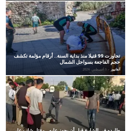
تجاوزت 99 قتيلا منذ بداية السنة.. أرقام مؤلمة تكشف
حجم الفاجعة بسواحل الشمال
آنفانيوز
-
1 أغسطس، 2026
طارده في الشارع قبل أن يجهز عليه.. مقتل شاب على