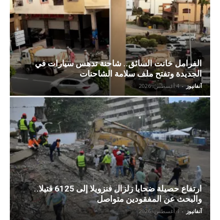
الفرامل خانت السائق.. شاحنة تدهس سيارات في
الجديدة وتفتح ملف سلامة الشاحنات
آنفانيوز
-
4 أغسطس، 2026
ارتفاع حصيلة ضحايا زلزال فنزويلا إلى 6125 قتيلا..
والبحث عن المفقودين متواصل
آنفانيوز
-
4 أغسطس، 2026