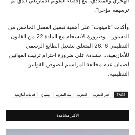
الهجري والميلادي، مع إقصاء التقويم الأمازيغي الذي تم
ترسيمه مؤخرا”.
وأكدت “تامينوت” على أهمية تفعيل الفصل الخامس من
الدستور،.. وضرورة الانسجام مع المادة 22 من القانون
التنظيمي 26.16 المتعلق بتفعيل الطابع الرسمي
للأمازيغية،.. مشددة على ضرورة احترام ترتيب القوانين
لضمان عدم مخالفة المراسيم لنصوص القوانين
التنظيمية.
TAGS
أخبار المغرب
المغرب
بنك المغرب
تيفيناغ
فعاليات أمازيغية
الأكثر مشاهدة