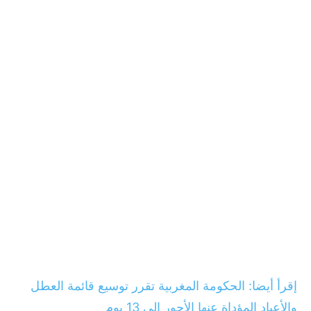
إقرأ أيضا: الحكومة المغربية تقرر توسيع قائمة العطل
والأعياد المؤداة عنها الأجور إلى 13 يوم