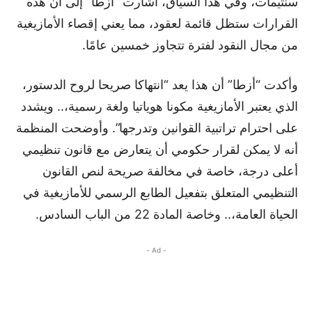
سنتيمات، وفي هذا السياق، أشارت “أزطا” إلى أن هذه
القرارات ستظل قائمة لعقود، مما يعني إقصاء الأمازيغية
من مجال النقود لفترة تتجاوز خمسين عامًا.
وأكدت “أزطا” أن هذا يعد “انتهاكا صريحا لروح الدستور،
الذي يعتبر الأمازيغية مكونا هوياتيا ولغة رسمية،.. ويشدد
على احترام تراتبية القوانين وتدرجها”. وأوضحت المنظمة
أنه لا يمكن لقرار حكومي أن يتعارض مع قانون تنظيمي
أعلى درجة، خاصة في مخالفة صريحة لنص القانون
التنظيمي المتعلق بتفعيل الطابع الرسمي للأمازيغية في
الحياة العامة،.. وخاصة المادة 22 من الباب السادس.
- Ad -