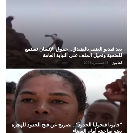
بعد فيديو العنف بالفنيدق.. حقوق الإنسان تستمع
للضحية وتحيل الملف على النيابة العامة
آنفانيوز
-
8 أغسطس، 2026
“جابونا فتحولنا الحدود”.. تصريح عن فتح الحدود للهجرة
يضع صاحبته أمام القضاء