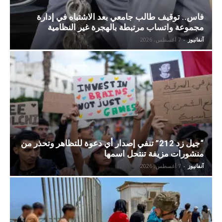
فاس.. توقيف طالب جامعي بعد الاشتباه في إدارة
مجموعة واتساب مرتبطة بالهجرة غير النظامية
آنفانيوز
-
7 أغسطس، 2026
“جيل زد 212” تنفي إصدار أي دعوة للتظاهر وتحذر من
منشورات مزيفة تنتحل اسمها
آنفانيوز
-
7 أغسطس، 2026