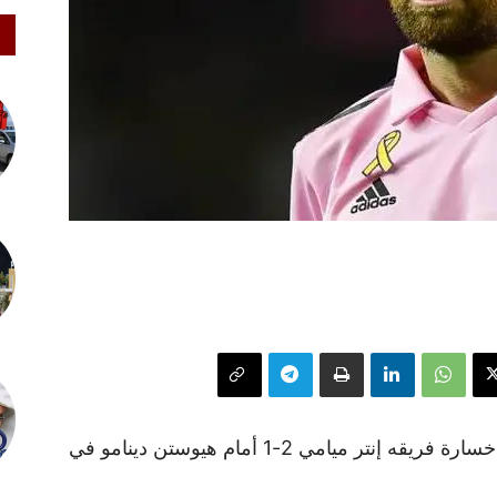
شاهد ليونيل ميسي المصاب من المدرجات خسارة فريقه إنتر ميامي 2-1 أمام هيوستن دينامو في