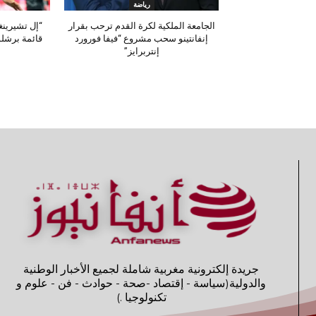
رياضة
الجامعة الملكية لكرة القدم ترحب بقرار
“إل تشيرينغ
إنفانتينو سحب مشروع “فيفا فورورد
قائمة برشلو
إنتربرايز”
جريدة إلكترونية مغربية شاملة لجميع الأخبار الوطنية
والدولية(سياسة - إقتصاد -صحة - حوادث - فن - علوم و
تكنولوجيا .)