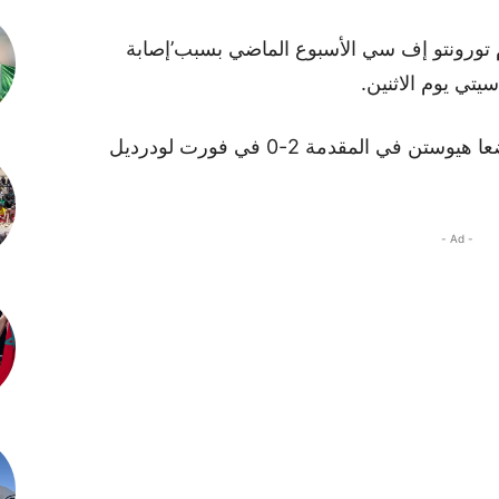
هاجم ميسي (36 عاما) أمام تورونتو إف سي الأسبوع الماضي بسبب’إصابة
يتي يوم الاثنين.
جريفين دورسي وركلة جزاء أمين باسي وضعا هيوستن في المقدمة 2-0 في فورت لودرديل
- Ad -