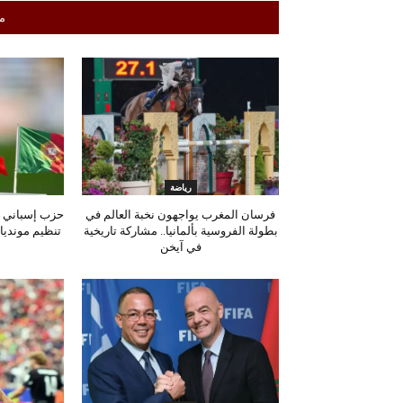
م
رياضة
فرسان المغرب يواجهون نخبة العالم في
حزب إسباني ي
بطولة الفروسية بألمانيا.. مشاركة تاريخية
تنظيم مونديال 2030 بسبب أحداث
في آيخن