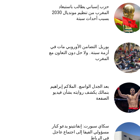
حزب إسباني يطالب باستبعاد
المغرب من تنظيم مونديال 2030
بسبب أحداث سبتة
بوريل: التضامن الأوروبي مات في
أزمة سبتة.. ولا حل دون التعاون مع
المغرب
بعد الجدل الواسع.. الملاكم إبراهيم
بنمالك يكشف روايته بشأن فيديو
الصفعة
سكاي سبورت: إنفانتينو يدعو كبار
مسؤولي الفيفا إلى اجتماع عاجل
في الرباط