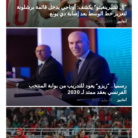
“إل تشيرينغيتو” يكشف: أوناحي يدخل قائمة برشلونة
لتعزيز خط الوسط بعد إصابة دي يونغ
آنفانيوز
-
1 أغسطس، 2026
رسميا.. “زيزو” يعود للتدريب من بوابة المنتخب
الفرنسي بعقد ممتد لـ 2030
آنفانيوز
-
28 يوليو، 2026