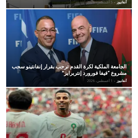
آنفانيوز
-
5 أغسطس، 2026
الجامعة الملكية لكرة القدم ترحب بقرار إنفانتينو سحب
مشروع “فيفا فورورد إنتربرايز”
آنفانيوز
-
1 أغسطس، 2026