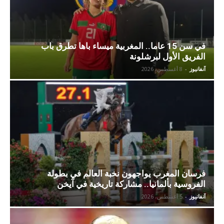
في سن 15 عاما.. المغربية ميساء باها تطرق باب
الفريق الأول لبرشلونة
آنفانيوز
-
8 أغسطس، 2026
فرسان المغرب يواجهون نخبة العالم في بطولة
الفروسية بألمانيا.. مشاركة تاريخية في آيخن
آنفانيوز
-
5 أغسطس، 2026