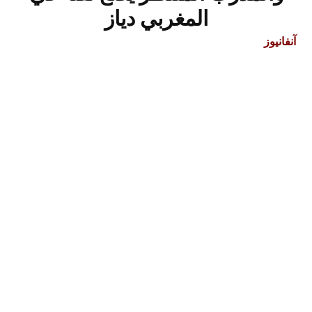
المغربي دياز
آنفانيوز