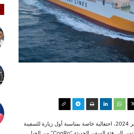
احتضن ميناء الدار البيضاء، يوم الاثنين 4 نونبر 2024، احتفالية خاصة بمناسبة أول زيارة للسفينة
الجديدة “MV Great Casablanca”، التي تنتمي إلى فئة السفن الحديثة “ConRo” من الجيل