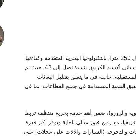
تتميز “MV Great Casablanca” وهي بطول 250 مترا، بالتكنولوجيا البحرية المتقدمة وكفاءتها
العالية في استهلاك الطاقة مع تقليل انبعاثات ثاني أكسيد الكربون بنسبة تصل إلى 43. حيث تم
المستقبلية، خاصة في ما يتعلق بتقليل انبعاثات
قيق التنمية المستدامة في جميع القطاعات، بما في
ه السفينة، من نوع ConRo (الحاوية والرورو)، ضمن أهم خدمة بحرية منتظمة تربط
إفريقيا، مع زمن عبور مثالي للغاية وتوفر أكبر قدرة
يات والدحرجة (السيارات والآلات على عجلات) على