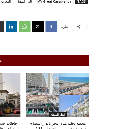
TAGS
MV Great Casablanca
الدار البيضاء
المغرب
شارك
م
الدار البيضاء
محطة تحلية مياه البحر بالدار البيضاء-
حافلات جديد
سطات تقترب من التشغيل.. 81% من
البيضاء.. مج