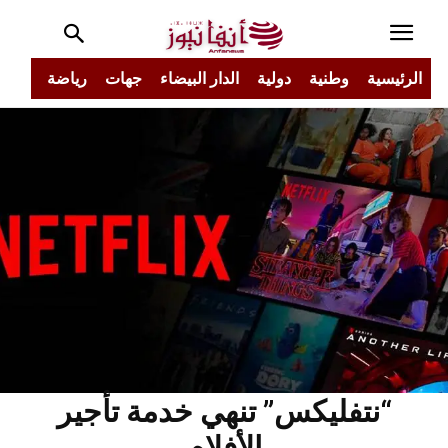
الرئيسية
وطنية
دولية
الدار البيضاء
جهات
رياضة
مجتم
“نتفليكس” تنهي خدمة تأجير
الأفلام