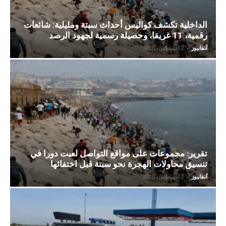
الداخلية تكشف كواليس أحداث سبتة ومليلية: شائعات
رقمية، 11 غريقا، وحصيلة رسمية لجهود الرصد
آنفانيوز
-
2 أغسطس، 2026
تقرير: مجموعات على مواقع التواصل لعبت دورا في
تنسيق محاولات الهجرة نحو سبتة قبل اختفائها
آنفانيوز
-
2 أغسطس، 2026