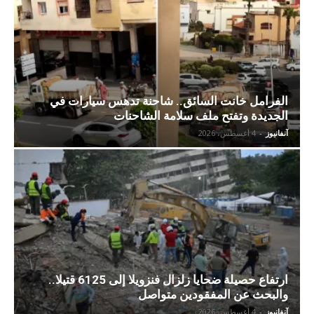
الفرامل خانت السائق.. شاحنة تدهس سيارات في
الجديدة وتفتح ملف سلامة الشاحنات
آنفانيوز
-
4 أغسطس، 2026
ارتفاع حصيلة ضحايا زلزال فنزويلا إلى 6125 قتيلا..
والبحث عن المفقودين متواصل
آنفانيوز
-
4 أغسطس، 2026