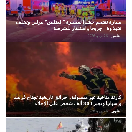
سيارة تقتحم حشدا لمسيرة “المثليين” ببرلين وتخلف
قتيلا و16 جريحا واستنفار للشرطة
آنفانيوز
-
26 يوليو، 2026
كارثة مناخية غير مسبوقة.. حرائق تاريخية تجتاح فرنسا
وإسبانيا وتجبر 300 ألف شخص على الإخلاء
آنفانيوز
-
26 يوليو، 2026