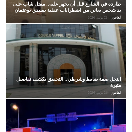
طارده في الشارع قبل أن يجهز عليه.. مقتل شاب على
يد شخص يعاني من اضطرابات عقلية بسيدي بوعثمان
آنفانيوز
-
28 يوليو، 2026
انتحل صفة ضابط وشرطي.. التحقيق يكشف تفاصيل
مثيرة
آنفانيوز
-
26 يوليو، 2026