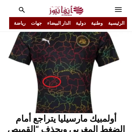
الرئيسية
وطنية
دولية
الدار البيضاء
جهات
رياضة
مجتم
أولمبيك مارسيليا يتراجع أمام
الضغط المغربي ويحذف “القميص