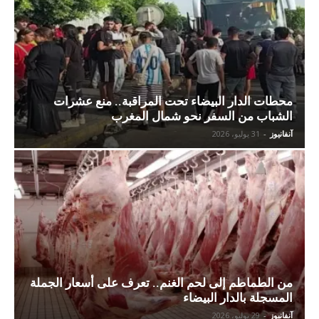
محطات الدار البيضاء تحت المراقبة.. منع عشرات
الشباب من السفر نحو شمال المغرب
آنفانيوز
-
31 يوليو، 2026
من الطماطم إلى لحم الغنم.. تعرف على أسعار الجملة
المسجلة بالدار البيضاء
آنفانيوز
-
29 يوليو، 2026