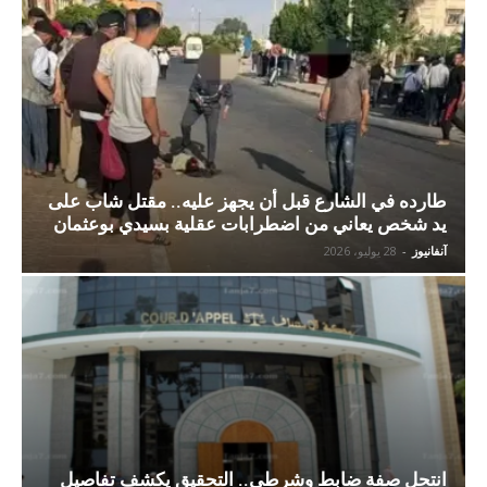
طارده في الشارع قبل أن يجهز عليه.. مقتل شاب على
يد شخص يعاني من اضطرابات عقلية بسيدي بوعثمان
آنفانيوز
-
28 يوليو، 2026
انتحل صفة ضابط وشرطي.. التحقيق يكشف تفاصيل