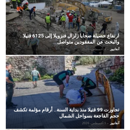
ارتفاع حصيلة ضحايا زلزال فنزويلا إلى 6125 قتيلا..
والبحث عن المفقودين متواصل
آنفانيوز
-
4 أغسطس، 2026
تجاوزت 99 قتيلا منذ بداية السنة.. أرقام مؤلمة تكشف
حجم الفاجعة بسواحل الشمال
آنفانيوز
-
1 أغسطس، 2026