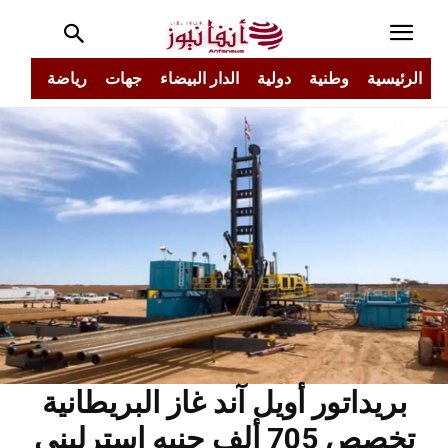
الرئيسية
وطنية
دولية
الدار البيضاء
جهات
رياضة
مجتم
بريداتور أويل آند غاز البريطانية
تخصص 705 ألف جنيه إسترليني