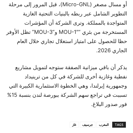
أو مسال مصغر (Micro-GNL)، قبل المرور إلى مرحلة
التطوير الشامل عبر ربطه بالبنيات التحتية الغازية
المتواجدة بالمملكة. وترى الشركة أن المؤشرات
المستخرجة من بئري “MOU-1″ و”MOU-3” تظل الأوفر
حظا للحصول على امتياز استغلال تجاري خلال العام
الجاري 2026.
يذكر أن باقي ميزانية الصفقة ستوجه لتمويل مشاريع
نفطية وغازية أخرى للشركة في كل من ترينيداد
وجمهورية إيرلندا، وهي الخطوة الاستثمارية الكبيرة التي
تسببت في تراجع سهم الشركة ببورصة لندن بنسبة 15%
فور صدور البلاغ.
TAGS
المغرب
جرسيف
غاز