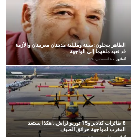
الطاهر بنجلون: سبتة ومليلية مدينتان مغربيتان والأزمة
قد تعيد ملفهما إلى الواجهة
آنفانيوز
-
4 أغسطس، 2026
8 طائرات كنادير و15 توربو ثراش.. هكذا يستعد
المغرب لمواجهة حرائق الصيف
آنفانيوز
-
4 أغسطس، 2026