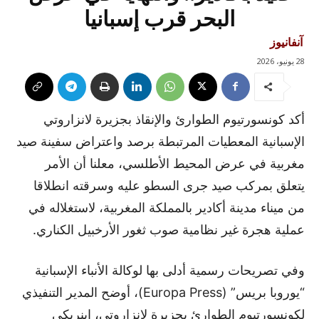
البحر قرب إسبانيا
آنفانيوز
28 يونيو، 2026
أكد كونسورتيوم الطوارئ والإنقاذ بجزيرة لانزاروتي
الإسبانية المعطيات المرتبطة برصد واعتراض سفينة صيد
مغربية في عرض المحيط الأطلسي، معلنا أن الأمر
يتعلق بمركب صيد جرى السطو عليه وسرقته انطلاقا
من ميناء مدينة أكادير بالمملكة المغربية، لاستغلاله في
عملية هجرة غير نظامية صوب ثغور الأرخبيل الكناري.
وفي تصريحات رسمية أدلى بها لوكالة الأنباء الإسبانية
“يوروبا بريس” (Europa Press)، أوضح المدير التنفيذي
لكونسورتيوم الطوارئ بجزيرة لانزاروتي، إينريكي