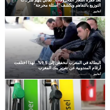
بعد قفزة أسعار المحروقات.. نقابي يتهم شركات
التوزيع بالتفاهم ويكشف “أسئلة محرجة”
آنفانيوز
-
4 أغسطس، 2026
البطالة في المغرب تنخفض إلى 9.5%.. لهذا اختلفت
أرقام المندوبية عن تقرير بنك المغرب
آنفانيوز
-
4 أغسطس، 2026