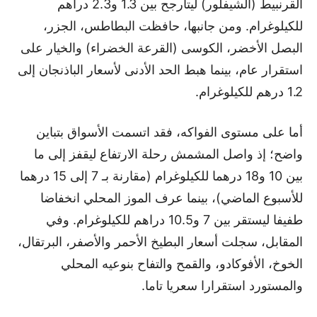
القرنبيط (الشيفلور) ليتأرجح بين 1.3 و2.3 دراهم
للكيلوغرام. ومن جانبها، حافظت البطاطس، الجزر،
البصل الأخضر، الكوسى (القرعة الخضراء) والخيار على
استقرار عام، بينما هبط الحد الأدنى لأسعار الباذنجان إلى
1.2 درهم للكيلوغرام.
أما على مستوى الفواكه، فقد اتسمت الأسواق بتباين
واضح؛ إذ واصل المشمش رحلة الارتفاع ليقفز إلى ما
بين 10 و18 درهما للكيلوغرام (مقارنة بـ 7 إلى 15 درهما
للأسبوع الماضي)، بينما عرف الموز المحلي انخفاضا
طفيفا ليستقر بين 7 و10.5 دراهم للكيلوغرام. وفي
المقابل، سجلت أسعار البطيخ الأحمر والأصفر، البرتقال،
الخوخ، الأفوكادو، والقمح والتفاح بنوعيه المحلي
والمستورد استقرارا سعريا تاما.